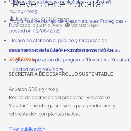
“Reverdece Yucatán”
Disposición de bienes municipales
- posted on
24/09/2025
Escrito por:
SICMA Expert
Programas de Manejo de Áreas Naturales Protegidas
-
Publicado: 03 Junio 2025
Visitas: 1090
posted on 05/06/2025
Horario de atención al público y recepción de
documentos de la SAMA.
- posted on 05/06/2025
PERIÓDICO OFICIAL DEL ESTADO DE YUCATÁN
•
3/06/2025
Reglas de operación del programa “Reverdece Yucatán”
- posted on 03/06/2025
SECRETARÍA DE DESARROLLO SUSTENTABLE
Acuerdo SDS 03/2025
Reglas de operación del programa “Reverdece
Yucatán”, que otorga subsidios para producción y
reforestación con plantas nativas.
? Ver publicación