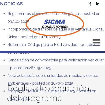
NOTICIAS
Reglamentos clave del sector energético
- posted on
03/10/2025
Incorporación de trámites de agua a la Ventanilla Digital
Única
- posted on 01/10/2025
Reforma al Código para la Biodiversidad
- posted on
01/10/2025
Cancelación de convocatoria para verificación vehicular
- posted on 26/09/2025
Nota aclaratoria sobre unidades de medida y costos
ambientales
- posted on 26/09/2025
Reglas de operación
Programa PMDOUET Guanajuato 2025
- posted on
del programa
26/09/2025