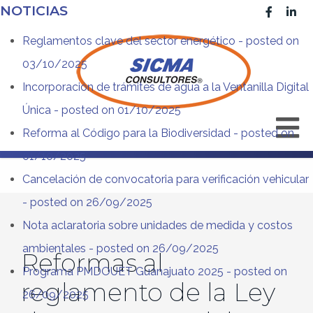
NOTICIAS
Reglamentos clave del sector energético
- posted on
03/10/2025
Incorporación de trámites de agua a la Ventanilla Digital
Única
- posted on 01/10/2025
Reforma al Código para la Biodiversidad
- posted on
01/10/2025
Cancelación de convocatoria para verificación vehicular
- posted on 26/09/2025
Nota aclaratoria sobre unidades de medida y costos
ambientales
- posted on 26/09/2025
Reformas al
Programa PMDOUET Guanajuato 2025
- posted on
reglamento de la Ley
26/09/2025