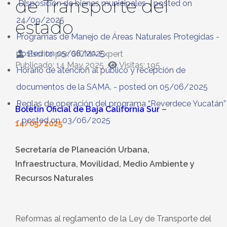
de Transporte del
Disposición de bienes municipales
- posted on
24/09/2025
estado
Programas de Manejo de Áreas Naturales Protegidas
-
posted on 05/06/2025
Escrito por:
SICMA Expert
Publicado: 14 May 2025
Visitas: 195
Horario de atención al público y recepción de
documentos de la SAMA.
- posted on 05/06/2025
Reglas de operación del programa “Reverdece Yucatán”
Boletín Oficial de Baja California Sur
–
- posted on 03/06/2025
14/05/2025
Secretaría de Planeación Urbana,
Infraestructura, Movilidad, Medio Ambiente y
Recursos Naturales
Reformas al reglamento de la Ley de Transporte del