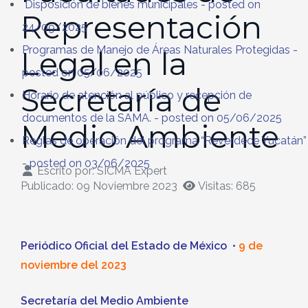
Disposición de bienes municipales
- posted on
Representación
24/09/2025
Programas de Manejo de Áreas Naturales Protegidas
-
Legal en la
posted on 05/06/2025
Secretaría de
Horario de atención al público y recepción de
documentos de la SAMA.
- posted on 05/06/2025
Medio Ambiente
Reglas de operación del programa “Reverdece Yucatán”
- posted on 03/06/2025
Escrito por:
SICMA Expert
Publicado: 09 Noviembre 2023
Visitas: 685
Periódico Oficial del Estado de México
•
9 de
noviembre del 2023
Secretaría del Medio Ambiente