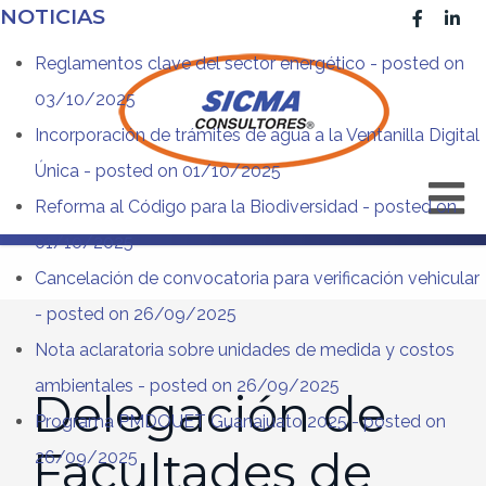
NOTICIAS
Reglamentos clave del sector energético
- posted on
03/10/2025
Incorporación de trámites de agua a la Ventanilla Digital
Única
- posted on 01/10/2025
Reforma al Código para la Biodiversidad
- posted on
01/10/2025
Cancelación de convocatoria para verificación vehicular
- posted on 26/09/2025
Nota aclaratoria sobre unidades de medida y costos
ambientales
- posted on 26/09/2025
Delegación de
Programa PMDOUET Guanajuato 2025
- posted on
Facultades de
26/09/2025